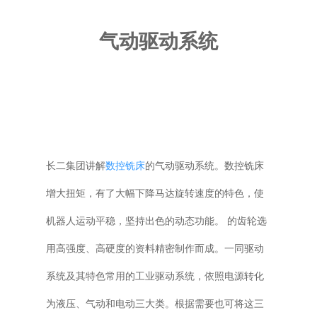
普通铣床
气动驱动系统
加工中心
专用机床
其他机床
长二集团讲解
数控铣床
的气动驱动系统。数控铣床
增大扭矩，有了大幅下降马达旋转速度的特色，使
机器人运动平稳，坚持出色的动态功能。 的齿轮选
用高强度、高硬度的资料精密制作而成。一同驱动
系统及其特色常用的工业驱动系统，依照电源转化
为液压、气动和电动三大类。根据需要也可将这三