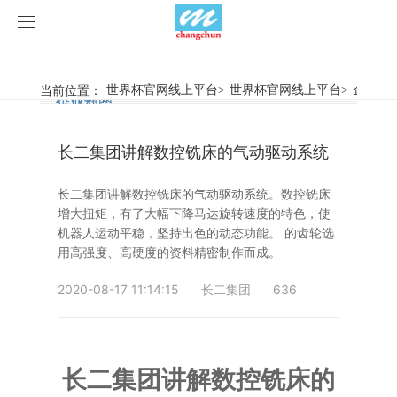
世界杯官网线上平台
世界杯官网线上平台
当前位置：
世界杯官网线上平台
>
世界杯官网线上平台
>
企业动
行业新闻
企业动态
产品中心
长二集团讲解数控铣床的气动驱动系统
产品视频
旋弧焊机
长二集团讲解数控铣床的气动驱动系统。数控铣床
世界杯官网线上平台
摩擦焊机
增大扭矩，有了大幅下降马达旋转速度的特色，使
机器人运动平稳，坚持出色的动态功能。 的齿轮选
案例展示
惯性摩擦焊机
行业新闻
用高强度、高硬度的资料精密制作而成。
2020-08-17 11:14:15
长二集团
636
荣誉资质
连续驱动摩擦焊机
企业动态
客户案例
关于我们
数控铣床
长二集团讲解数控铣床的
世界杯官网线上平台-世界杯（中国）
简易数控铣床