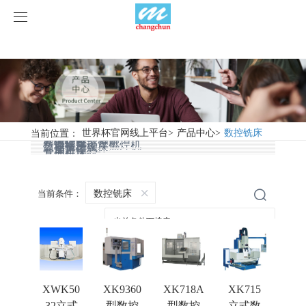
世界杯官网线上平台
世界杯官网线上平台
产品中心
产品视频
旋弧焊机
当前位置：
世界杯官网线上平台
>
产品中心
>
数控铣床
旋弧焊机
摩擦焊机
惯性摩擦焊机
连续驱动摩擦焊机
数控铣床
简易数控铣床
普通铣床
加工中心
专用机床
其他机床
世界杯官网线上平台
摩擦焊机
案例展示
惯性摩擦焊机
行业新闻
数控铣床
当前条件：
荣誉资质
连续驱动摩擦焊机
企业动态
客户案例
关于我们
数控铣床
XWK50
XK9360
XK718A
XK715
世界杯官网线上平台-世界杯（中国）
简易数控铣床
32立式
型数控
型数控
立式数