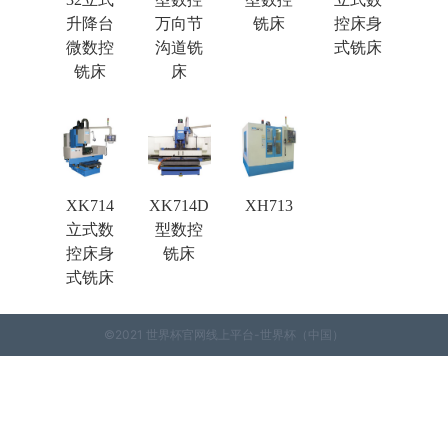
升降台
万向节
铣床
控床身
普通铣床
微数控
沟道铣
式铣床
铣床
床
加工中心
专用机床
其他机床
XK714
XK714D
XH713
立式数
型数控
控床身
铣床
式铣床
©2021 世界杯官网线上平台-世界杯（中国）