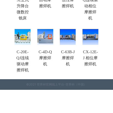
升降台
擦焊机
擦焊机
动相位
普通铣床
微数控
摩擦焊
铣床
机
加工中心
专用机床
其他机床
C-20E-
C-4D-Q
C-63B-J
CX-12E-
QJ连续
摩擦焊
摩擦焊
J 相位摩
驱动摩
机
机
擦焊机
擦焊机
©2021 世界杯官网线上平台-世界杯（中国）