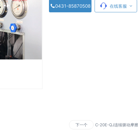
0431-85870508
在线客服
C-20E-QJ连续驱动摩
下一个