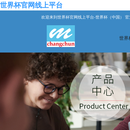
世界杯官网线上平台
欢迎来到世界杯官网线上平台-世界杯（中国） 
世界