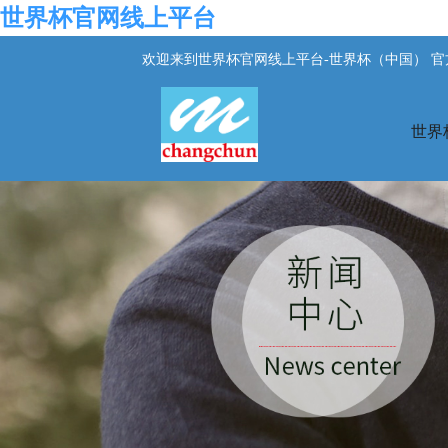
世界杯官网线上平台
欢迎来到世界杯官网线上平台-世界杯（中国） 
世界