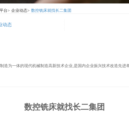
平台
>
企业动态
>
数控铣床就找长二集团
业动态
制造为一体的现代机械制造高新技术企业,是国内企业振兴技术改造先进
数控铣床就找长二集团