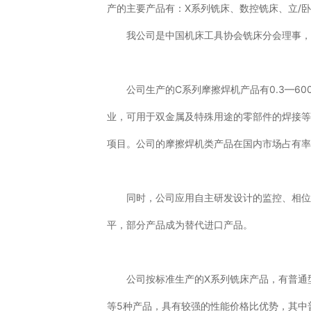
产的主要产品有：X系列铣床、数控铣床、立/
我公司是中国机床工具协会铣床分会理事，中
公司生产的C系列摩擦焊机产品有0.3—60
业，可用于双金属及特殊用途的零部件的焊接
项目。公司的摩擦焊机类产品在国内市场占有率
同时，公司应用自主研发设计的监控、相位、
平，部分产品成为替代进口产品。
公司按标准生产的X系列铣床产品，有普通型、
等5种产品，具有较强的性能价格比优势，其中