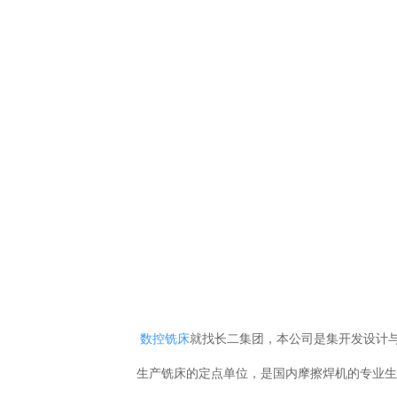
数控铣床
就找长二集团，本公司是集开发设计与
生产铣床的定点单位，是国内摩擦焊机的专业生产厂