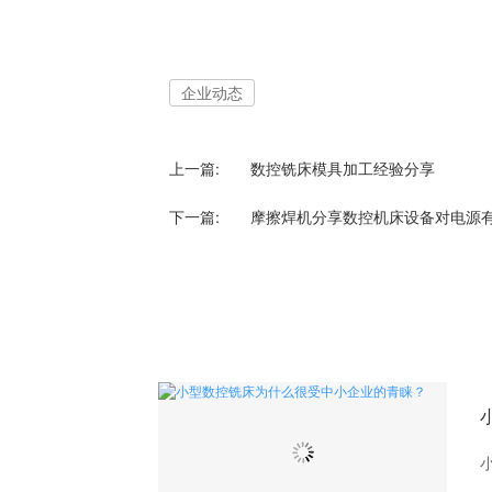
企业动态
上一篇:
数控铣床模具加工经验分享
下一篇:
摩擦焊机分享数控机床设备对电源