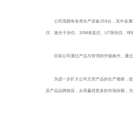
公司现拥有各类生产设备259台，其中金属切
仪、激光干涉仪、30M准直仪、UT探伤仪、球
目前公司通过产品与管理的升级换代，通过人
为进一步扩大公司主营产品的生产规模，提升
及产品品牌效应，从而赢得更多的市场份额，