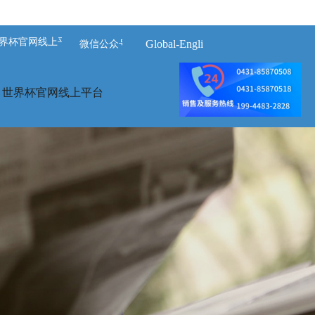
界杯官网线上平台-世界杯（中国）
Global-English
微信公众号
世界杯官网线上平台
案例展示
荣誉资质