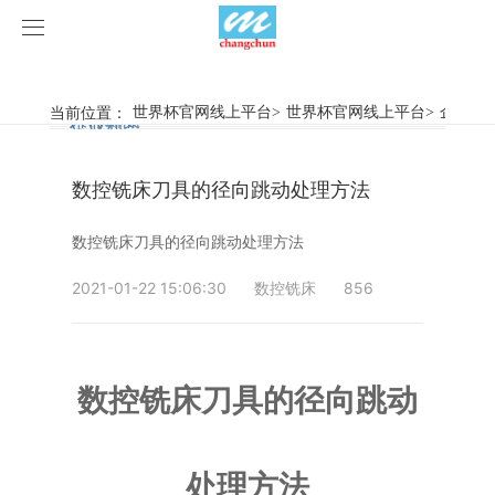
世界杯官网线上平台
世界杯官网线上平台
当前位置：
世界杯官网线上平台
>
世界杯官网线上平台
>
企业动
行业新闻
企业动态
产品中心
数控铣床刀具的径向跳动处理方法
产品视频
旋弧焊机
数控铣床刀具的径向跳动处理方法
世界杯官网线上平台
摩擦焊机
2021-01-22 15:06:30
数控铣床
856
案例展示
惯性摩擦焊机
行业新闻
荣誉资质
连续驱动摩擦焊机
企业动态
客户案例
数控铣床刀具的径向跳动
关于我们
数控铣床
处理方法
世界杯官网线上平台-世界杯（中国）
简易数控铣床