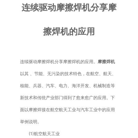
连续驱动摩擦焊机分享摩
普通铣床
加工中心
擦焊机的应用
专用机床
其他机床
连续驱动摩擦焊机分享摩擦焊机的应用。
摩擦焊机
以其 、节能、无污染的技术特色，在航空、航天、
核能、兵器、汽车、电力、海洋开发、机械制造等
新技术和传统产业部门得到了愈来愈广的应用。下
面以摩擦焊接在航空航天工业与汽车工业中的应用
举例说明。
(1)航空航天工业