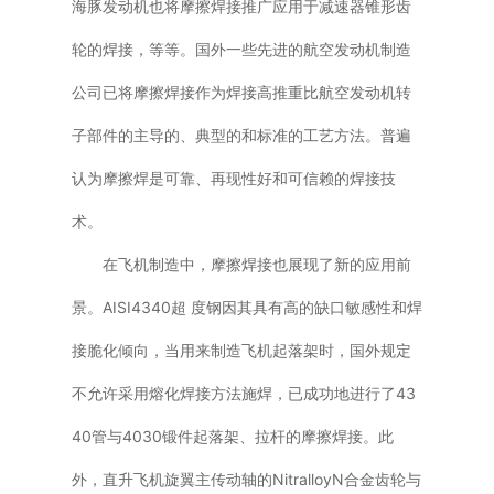
海豚发动机也将摩擦焊接推广应用于减速器锥形齿
轮的焊接，等等。国外一些先进的航空发动机制造
公司已将摩擦焊接作为焊接高推重比航空发动机转
子部件的主导的、典型的和标准的工艺方法。普遍
认为摩擦焊是可靠、再现性好和可信赖的焊接技
术。
在飞机制造中，摩擦焊接也展现了新的应用前
景。AISI4340超 度钢因其具有高的缺口敏感性和焊
接脆化倾向，当用来制造飞机起落架时，国外规定
不允许采用熔化焊接方法施焊，已成功地进行了43
40管与4030锻件起落架、拉杆的摩擦焊接。此
外，直升飞机旋翼主传动轴的NitralloyN合金齿轮与