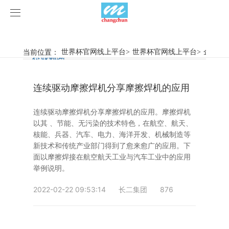
世界杯官网线上平台
世界杯官网线上平台
当前位置：
世界杯官网线上平台
>
世界杯官网线上平台
>
企业动
行业新闻
企业动态
产品中心
连续驱动摩擦焊机分享摩擦焊机的应用
产品视频
旋弧焊机
连续驱动摩擦焊机分享摩擦焊机的应用。摩擦焊机
世界杯官网线上平台
摩擦焊机
以其 、节能、无污染的技术特色，在航空、航天、
核能、兵器、汽车、电力、海洋开发、机械制造等
案例展示
惯性摩擦焊机
行业新闻
新技术和传统产业部门得到了愈来愈广的应用。下
面以摩擦焊接在航空航天工业与汽车工业中的应用
举例说明。
荣誉资质
连续驱动摩擦焊机
企业动态
客户案例
2022-02-22 09:53:14
长二集团
876
关于我们
数控铣床
世界杯官网线上平台-世界杯（中国）
简易数控铣床