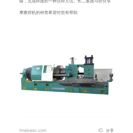
锻，完成焊接的一种压焊方法。长二集团与你分享
摩擦焊机的种类希望对您有帮助
hnabwsc.com
分享