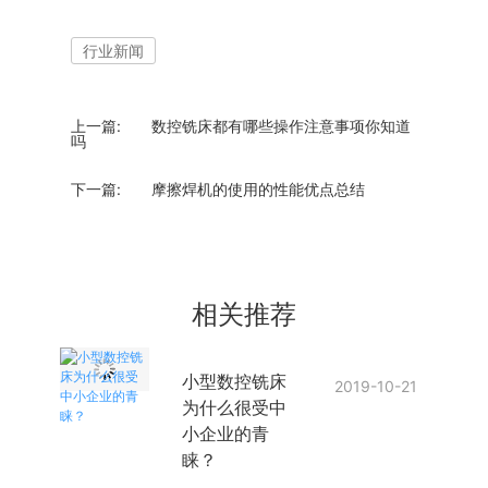
行业新闻
上一篇:
数控铣床都有哪些操作注意事项你知道
吗
下一篇:
摩擦焊机的使用的性能优点总结
相关推荐
小型数控铣床
2019-10-21
为什么很受中
小企业的青
睐？