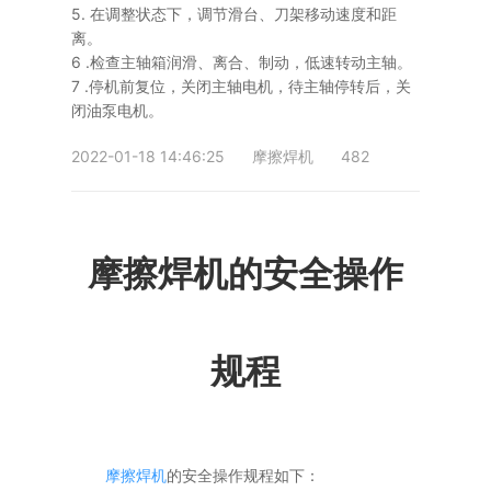
5. 在调整状态下，调节滑台、刀架移动速度和距
离。
普通铣床
6 .检查主轴箱润滑、离合、制动，低速转动主轴。
7 .停机前复位，关闭主轴电机，待主轴停转后，关
加工中心
闭油泵电机。
专用机床
2022-01-18 14:46:25
摩擦焊机
482
其他机床
摩擦焊机的安全操作
规程
摩擦焊机
的安全操作规程
如下：