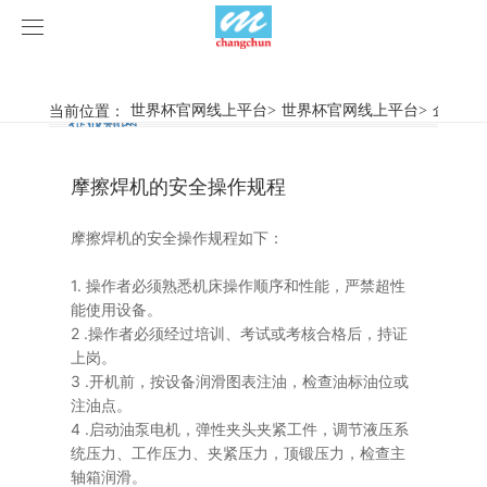
世界杯官网线上平台
世界杯官网线上平台
当前位置：
世界杯官网线上平台
>
世界杯官网线上平台
>
企业动
行业新闻
企业动态
产品中心
​摩擦焊机的安全操作规程
产品视频
旋弧焊机
摩擦焊机的安全操作规程​如下：
世界杯官网线上平台
摩擦焊机
1. 操作者必须熟悉机床操作顺序和性能，严禁超性
案例展示
惯性摩擦焊机
行业新闻
能使用设备。
2 .操作者必须经过培训、考试或考核合格后，持证
上岗。
荣誉资质
连续驱动摩擦焊机
企业动态
客户案例
3 .开机前，按设备润滑图表注油，检查油标油位或
注油点。
关于我们
数控铣床
4 .启动油泵电机，弹性夹头夹紧工件，调节液压系
统压力、工作压力、夹紧压力，顶锻压力，检查主
世界杯官网线上平台-世界杯（中国）
简易数控铣床
轴箱润滑。