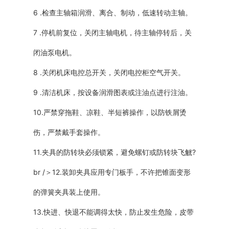
6 .检查主轴箱润滑、离合、制动，低速转动主轴。
7 .停机前复位，关闭主轴电机，待主轴停转后，关
闭油泵电机。
8 .关闭机床电控总开关，关闭电控柜空气开关。
9 .清洁机床，按设备润滑图表或注油点进行注油。
10.严禁穿拖鞋、凉鞋、半短裤操作，以防铁屑烫
伤，严禁戴手套操作。
11.夹具的防转块必须锁紧，避免螺钉或防转块飞觥?
br /＞12.装卸夹具应用专门板手，不许把锥面变形
的弹簧夹具装上使用。
13.快进、快退不能调得太快，防止发生危险，皮带