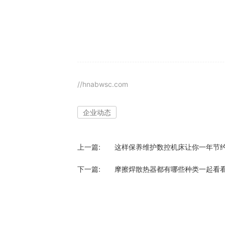
//hnabwsc.com
企业动态
上一篇:
这样保养维护数控机床让你一年节
下一篇:
摩擦焊散热器都有哪些种类一起看