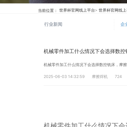
当前位置：
世界杯官网线上平台
>
世界杯官网线上
行业新闻
企
机械零件加工什么情况下会选择数控
机械零件加工什么情况下会选择数控铣床，摩
2025-06-03 14:32:59
摩擦焊机
724
机械零件加工什么情况下会