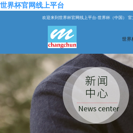
世界杯官网线上平台
欢迎来到世界杯官网线上平台-世界杯（中国） 
世界