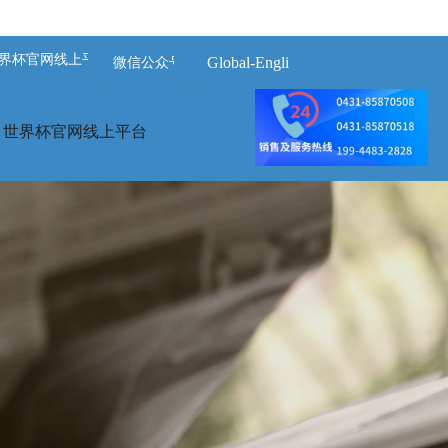
界杯官网线上平台-世界杯（中国）
Global-English
微信公众号
世界杯官网线上平台
案例展示
荣誉资质