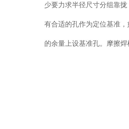
少要力求半径尺寸分组靠拢
有合适的孔作为定位基准，
的余量上设基准孔。摩擦焊