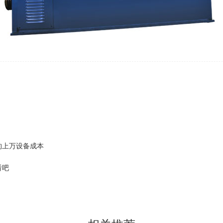
约上万设备成本
看吧