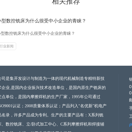
相关推荐
小型数控铣床为什么很受中小企业的青睐？
小型数控铣床为什么很受中小企业的青睐？
行业新闻
公司是集开发设计与制造为一体的现代机械制造
专精特新技
0
术企业
,是国内企业振兴技术改造单位，是国内原生产铣床的
0
定点单位，是国内摩擦焊机的生产厂家，1995年公司通过
邮
ISO9001认证；2008质量体系认证；产品列入“名优新”机电产
手
品名录，许多产品成为专利。生产的主要产品有：X系列铣
床、数控铣床、立/卧式加工中心、C系列摩擦焊机和焊接辅