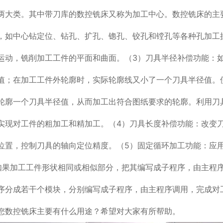
两大类。其中带刀库的数控铣床又称为加工中心。数控铣床的主
，如中心钻定位、钻孔、扩孔、锪孔、铰孔和镗孔等各种孔加工
运动，铣削加工工件的平面和曲面。（3）刀具半径补偿功能：
值；在加工工件外轮廓时，实际轮廓线又小了一个刀具半径值。
轮廓一个刀具半径值，从而加工出符合图纸要求的轮廓。利用刀
实现对工件的粗加工和精加工。（4）刀具长度补偿功能：改变
位置，控制刀具的轴向定位精度。（5）固定循环加工功能：应
如果加工工件形状相同或相似部分，把其编写成子程序，由主程
序分成若干个模块，分别编写成子程序，由主程序调用，完成对
您数控铣床主要有什么用途？希望对大家有所帮助。