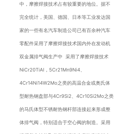
中，摩擦焊接技术占有较重要的地位。据不
完全统计，美国、德国、日本等工业发达国
家的一些有名汽车制造公司已有百余种汽车
零配件采用了摩擦焊接技术国内外在发动机
双金属排气阀生产中 采用了摩擦焊接技术
NiCr20TiAl，5Cr21Mn9Ni4、
4Cr14Ni14W2Mo之类的高温合金或奥氏体
型耐热钢盘部与4Cr9Si2、4Cr10Si2Mo之类
的马氏体型不锈耐热钢杆部连接起来形成整
体排气阀，特别适合于空心阀的制造。采用