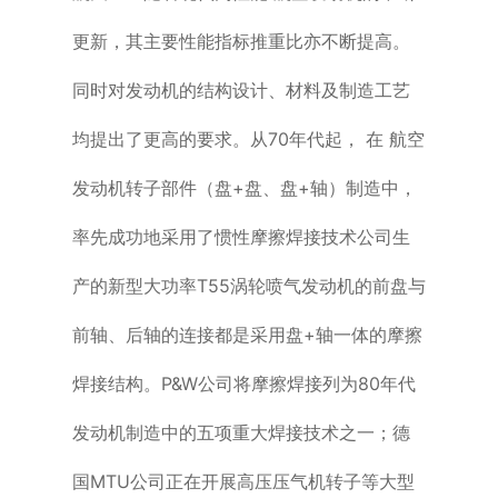
更新，其主要性能指标推重比亦不断提高。
同时对发动机的结构设计、材料及制造工艺
均提出了更高的要求。从70年代起， 在 航空
发动机转子部件（盘+盘、盘+轴）制造中，
率先成功地采用了惯性摩擦焊接技术公司生
产的新型大功率T55涡轮喷气发动机的前盘与
前轴、后轴的连接都是采用盘+轴一体的摩擦
焊接结构。P&W公司将摩擦焊接列为80年代
发动机制造中的五项重大焊接技术之一；德
国MTU公司正在开展高压压气机转子等大型