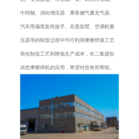
中间轴、涡轮增压器、乘客侧气囊充气器、
汽车用扁尾套筒扳手、后悬架臂、空调机蓄
压器等的制造过程中均可利用摩擦焊接工艺
简化制造工艺和降低生产成本，长二集团告
诉您摩擦焊机的应用，希望对您有所帮助。