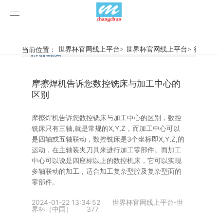
世界杯官网线上平台
世界杯官网线上平台
当前位置：
世界杯官网线上平台
>
世界杯官网线上平台
>
行业新
行业新闻
企业动态
产品中心
摩擦焊机告诉您数控铣床与加工中心的
产品视频
旋弧焊机
区别
世界杯官网线上平台
摩擦焊机
摩擦焊机告诉您数控铣床与加工中心的区别，数控
铣床只有三轴,就是常规的X,Y,Z，而加工中心可以
案例展示
惯性摩擦焊机
行业新闻
是四轴或五轴联动，数控铣床是3个坐标即X,Y,Z,的
运动，在主轴装夹刀具来进行加工零部件。而加工
中心可以说是四座标以上的数控机床，它可以实现
荣誉资质
连续驱动摩擦焊机
企业动态
客户案例
多轴联动的加工，适合加工复杂型腔及复杂型面的
零部件。
关于我们
数控铣床
2024-01-22 13:34:52
世界杯官网线上平台-世
界杯（中国）
377
世界杯官网线上平台-世界杯（中国）
简易数控铣床