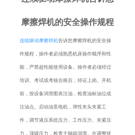
普通铣床
摩擦焊机的安全操作规程
加工中心
连续驱动摩擦焊机
告诉您摩擦焊机的安全操
专用机床
作规程，操作者必须熟悉机床操作顺序和性
其他机床
能，严禁超性能使用设备。操作者必须经过
培训、考试或考核合格后，持证上岗。开机
前，按设备润滑图表注油，检查油标油位或
注油点。启动油泵电机，弹性夹头夹紧工
件，调节液压系统压力、工作压力、夹紧压
力，顶锻压力，检查主轴箱润滑。在调整状