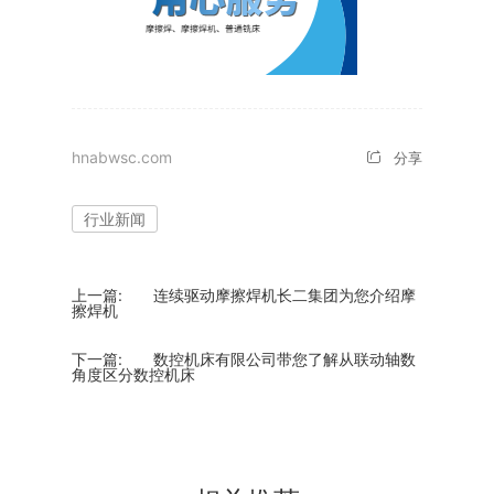
hnabwsc.com
分享
行业新闻
上一篇:
连续驱动摩擦焊机长二集团为您介绍摩
擦焊机
下一篇:
数控机床有限公司带您了解从联动轴数
角度区分数控机床