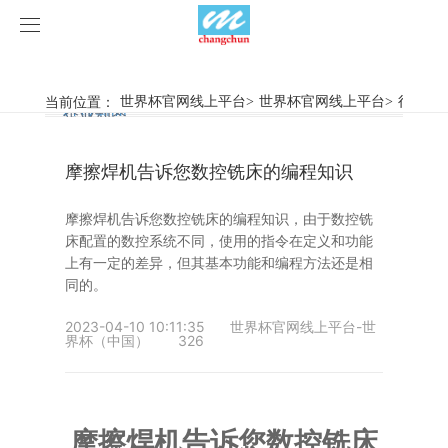
世界杯官网线上平台
世界杯官网线上平台
当前位置：
世界杯官网线上平台
>
世界杯官网线上平台
>
行业新
行业新闻
企业动态
产品中心
摩擦焊机告诉您数控铣床的编程知识
产品视频
旋弧焊机
摩擦焊机告诉您数控铣床的编程知识，由于数控铣
世界杯官网线上平台
摩擦焊机
床配置的数控系统不同，使用的指令在定义和功能
上有一定的差异，但其基本功能和编程方法还是相
案例展示
惯性摩擦焊机
行业新闻
同的。
2023-04-10 10:11:35
世界杯官网线上平台-世
荣誉资质
连续驱动摩擦焊机
企业动态
客户案例
界杯（中国）
326
关于我们
数控铣床
摩擦焊机告诉您数控铣床
世界杯官网线上平台-世界杯（中国）
简易数控铣床