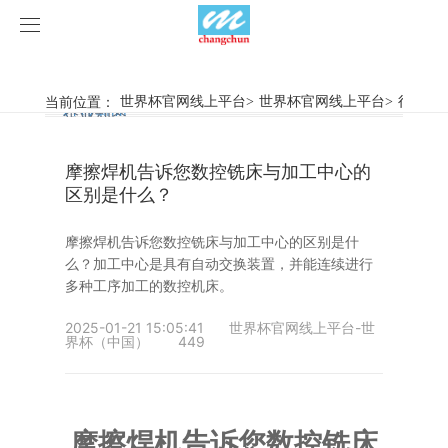
世界杯官网线上平台
世界杯官网线上平台
当前位置：
世界杯官网线上平台
>
世界杯官网线上平台
>
行业新
行业新闻
企业动态
产品中心
摩擦焊机告诉您数控铣床与加工中心的
产品视频
旋弧焊机
区别是什么？
世界杯官网线上平台
摩擦焊机
摩擦焊机告诉您数控铣床与加工中心的区别是什
么？加工中心是具有自动交换装置，并能连续进行
案例展示
惯性摩擦焊机
行业新闻
多种工序加工的数控机床。
2025-01-21 15:05:41
世界杯官网线上平台-世
荣誉资质
连续驱动摩擦焊机
企业动态
客户案例
界杯（中国）
449
关于我们
数控铣床
世界杯官网线上平台-世界杯（中国）
简易数控铣床
摩擦焊机告诉您数控铣床