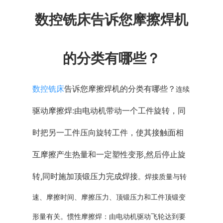
数控铣
床告诉您摩擦焊机
普通铣床
加工中心
的分类有哪些？
专用机床
数控铣床
告诉您摩擦焊机的分类有哪些？
连
续
其他机床
驱动摩擦焊
:由电动机带动一个工件旋转
，同
时把另一工件压向旋转工件，使其接触面相
互摩擦产生热量和一定塑性变形,然后停止旋
转
,同时施加顶锻压力完成焊接
。焊接质量与转
速、摩擦时间、摩擦压
力、顶锻压力和工件顶锻变
形量有关。惯性摩擦焊
：由电动机驱动飞轮达到要