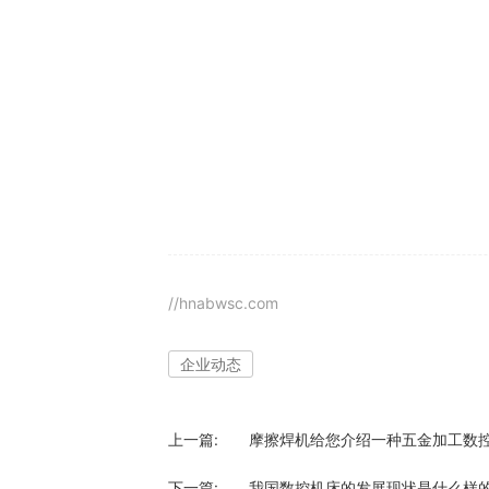
//hnabwsc.com
企业动态
上一篇:
摩擦焊机给您介绍一种五金加工数
下一篇:
我国数控机床的发展现状是什么样