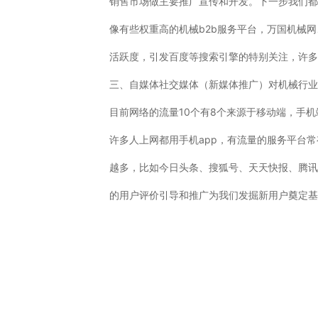
销售市场做主要推广宣传和开发。下一步我们
像有些权重高的机械b2b服务平台，万国机械网
活跃度，引发百度等搜索引擎的特别关注，许多
三、自媒体社交媒体（新媒体推广）对机械行
目前网络的流量10个有8个来源于移动端，手
许多人上网都用手机app，有流量的服务平台
越多，比如今日头条、搜狐号、天天快报、腾
的用户评价引导和推广为我们发掘新用户奠定