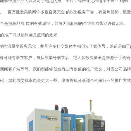
都能够依据产品的以及对手选定的推广平台，综合评定出适用于自己的推
、一百万批发采购网许多垂直类完全 的b2b服务平台，有聚焦优势，流
全是提高品牌 度的有效途径，能够为我们都的企业官网带动许多流量。
业的推广可以起到画龙点睛的效果
机端的流量变得多元化，并且许多社交媒体争相创立了媒体号，以前是由于
常有可能有潜在客户，自从熊掌号创立后，绝大多数流量全是来源于手机
讯新闻客户端等等。我们都能够创造有些有价值的推广软文，对应公司品
基础，如此成交概率也会更大一些。摩擦焊机分享适合机械行业的推广方