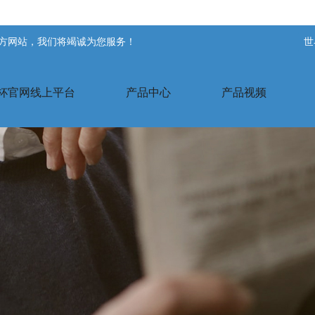
官方网站，我们将竭诚为您服务！
世
杯官网线上平台
产品中心
产品视频