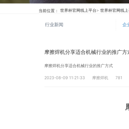
当前位置：
世界杯官网线上平台
>
世界杯官网线上
行业新闻
企
摩擦焊机分享适合机械行业的推广方
摩擦焊机分享适合机械行业的推广方式
2023-08-09 11:21:33
摩擦焊机
781