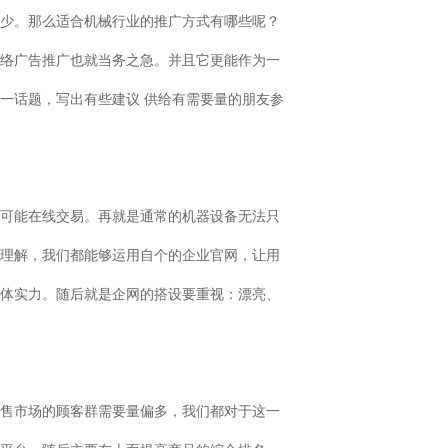
很少。那么适合机械行业的推广方式有哪些呢？
网络广告推广也就当务之急。并且它更能作为一
一话题，写出有些建议 供给有需要量的朋友参
太可能在线交易。再就是通常的机器设备无法只
地理解，我们都能够运用自个的企业官网，让用
整体实力。随后就是企网的搭设要重视：漂亮、
销售市场的顾客群需要量偏多，我们都对于这一