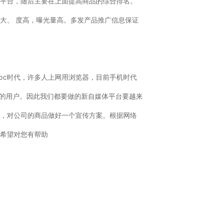
广平台，随后主要在上面提高商品的综合排名。
量大、 度高，曝光量高。多发产品推广信息保证
pc时代，许多人上网用浏览器，目前手机时代
端的用户。因此我们都要做的新自媒体平台要越来
牌，对公司的商品做好一个宣传方案。根据网络
式希望对您有帮助