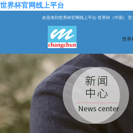
世界杯官网线上平台
欢迎来到世界杯官网线上平台-世界杯（中国） 
世界