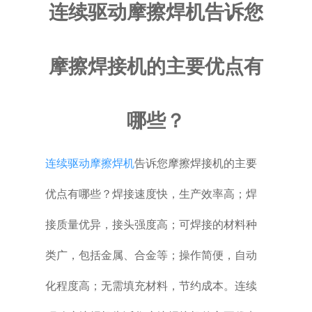
连续驱动摩擦焊机告诉您
普通铣床
摩擦焊接机的主要优点有
加工中心
专用机床
哪些？
其他机床
连续驱动摩擦焊机
告诉您摩擦焊接机的主要
优点有哪些？焊接速度快，生产效率高；焊
接质量优异，接头强度高；可焊接的材料种
类广，包括金属、合金等；操作简便，自动
化程度高；无需填充材料，节约成本。连续