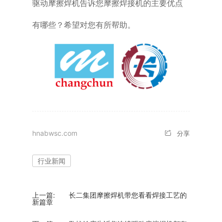
驱动摩擦焊机告诉您摩擦焊接机的主要优点
有哪些？希望对您有所帮助。
hnabwsc.com
分享
行业新闻
上一篇:
长二集团摩擦焊机带您看看焊接工艺的
新篇章