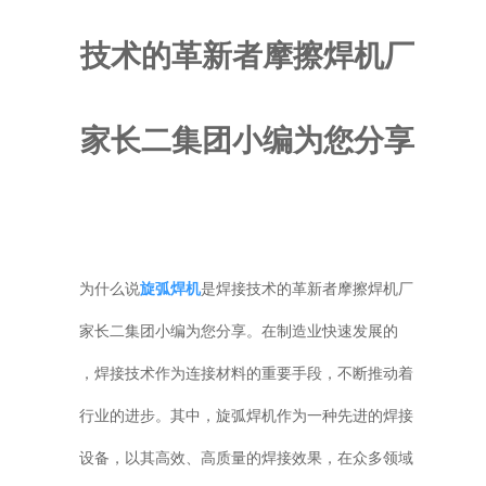
普通铣床
技术的革新者摩擦焊机厂
加工中心
家长二集团小编为您分享
专用机床
其他机床
为什么说
旋弧焊机
是焊接技术的革新者摩擦焊机厂
家长二集团小编为您分享。在制造业快速发展的
，焊接技术作为连接材料的重要手段，不断推动着
行业的进步。其中，旋弧焊机作为一种先进的焊接
设备，以其高效、高质量的焊接效果，在众多领域