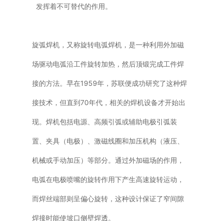
发挥着不可替代的作用。
旋弧焊机，又称旋转电弧焊机，是一种利用外加磁
场驱动电弧沿工件旋转加热，然后顶锻完成工件焊
接的方法。早在1959年，苏联便成功研究了这种焊
接技术，但直到70年代，相关的焊机设备才开始出
现。焊机包括电源、高频引弧或辅助电极引弧装
置、夹具（电极）、激磁线圈和加压机构（液压、
机械或手动加压）等部分。通过外加磁场的作用，
电弧在电极喷嘴的旋转作用下产生高速旋转运动，
而焊丝端部则呈偏心旋转，这种设计保证了窄间隙
焊接时能使坡口侧壁焊透。