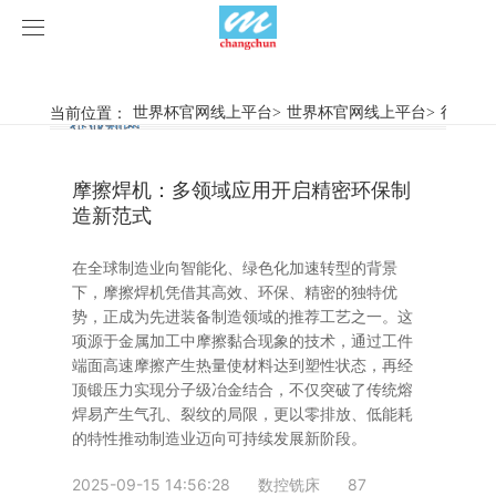
世界杯官网线上平台
世界杯官网线上平台
当前位置：
世界杯官网线上平台
>
世界杯官网线上平台
>
行业新
行业新闻
企业动态
产品中心
摩擦焊机：多领域应用开启精密环保制
产品视频
旋弧焊机
造新范式
世界杯官网线上平台
摩擦焊机
在全球制造业向智能化、绿色化加速转型的背景
下，摩擦焊机凭借其高效、环保、精密的独特优
案例展示
惯性摩擦焊机
行业新闻
势，正成为先进装备制造领域的推荐工艺之一。这
项源于金属加工中摩擦黏合现象的技术，通过工件
端面高速摩擦产生热量使材料达到塑性状态，再经
荣誉资质
连续驱动摩擦焊机
企业动态
客户案例
顶锻压力实现分子级冶金结合，不仅突破了传统熔
焊易产生气孔、裂纹的局限，更以零排放、低能耗
关于我们
数控铣床
的特性推动制造业迈向可持续发展新阶段。
世界杯官网线上平台-世界杯（中国）
简易数控铣床
2025-09-15 14:56:28
数控铣床
87