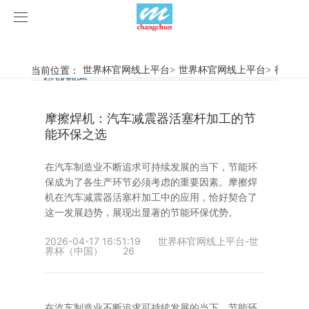
世界杯官网线上平台
世界杯官网线上平台
当前位置：
世界杯官网线上平台
>
世界杯官网线上平台
>
行业新
行业新闻
企业动态
产品中心
摩擦焊机：汽车减震器活塞杆加工的节
产品视频
旋弧焊机
能环保之选
世界杯官网线上平台
摩擦焊机
在汽车制造业不断追求可持续发展的当下，节能环
保成为了各生产环节必须考虑的重要因素。摩擦焊
案例展示
惯性摩擦焊机
行业新闻
机在汽车减震器活塞杆加工中的应用，恰好契合了
这一发展趋势，展现出显著的节能环保优势。
荣誉资质
连续驱动摩擦焊机
企业动态
客户案例
2026-04-17 16:51:19
世界杯官网线上平台-世
界杯（中国）
26
关于我们
数控铣床
世界杯官网线上平台-世界杯（中国）
简易数控铣床
在汽车制造业不断追求可持续发展的当下，节能环