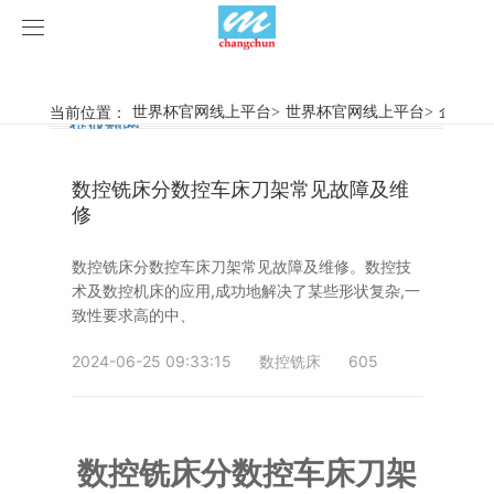
世界杯官网线上平台
世界杯官网线上平台
当前位置：
世界杯官网线上平台
>
世界杯官网线上平台
>
企业动
行业新闻
企业动态
产品中心
数控铣床分数控车床刀架常见故障及维
产品视频
旋弧焊机
修
世界杯官网线上平台
摩擦焊机
数控铣床分数控车床刀架常见故障及维修。数控技
术及数控机床的应用,成功地解决了某些形状复杂,一
案例展示
惯性摩擦焊机
行业新闻
致性要求高的中、
2024-06-25 09:33:15
数控铣床
605
荣誉资质
连续驱动摩擦焊机
企业动态
客户案例
关于我们
数控铣床
数控铣床分数控车床刀架
世界杯官网线上平台-世界杯（中国）
简易数控铣床