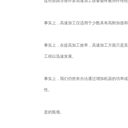
这些原因导致许多高速加工设备最终被用作传
事实上，高速加工仅适用于少数具有高附加值
事实上，在提高加工效率，高速加工方面只是其
工得以迅速发展。
事实上，我们仍然有办法通过增加机器的功率或
性。
是的瓶颈。