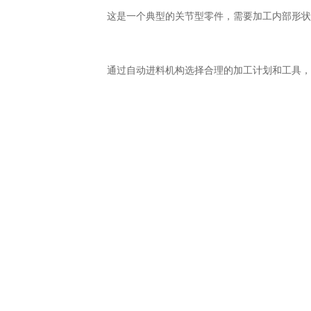
这是一个典型的关节型零件，需要加工内部形
通过自动进料机构选择合理的加工计划和工具