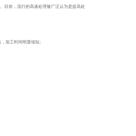
率。目前，流行的高速处理被广泛认为是提高处
高，加工时间明显缩短;