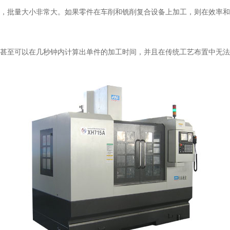
状，批量大小非常大。如果零件在车削和铣削复合设备上加工，则在效率
，甚至可以在几秒钟内计算出单件的加工时间，并且在传统工艺布置中无