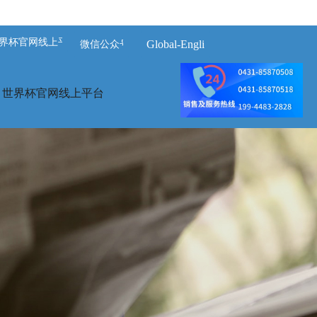
界杯官网线上平台-世界杯（中国）
Global-English
微信公众号
世界杯官网线上平台
案例展示
荣誉资质