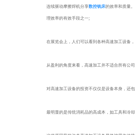
连续驱动摩擦焊机分享
数控铣床
的效率和质量
理效率的有效手段之一;
在展览会上，人们可以看到各种高速加工设备，
从盈利的角度来看，高速加工并不适合所有公司
对高速加工设备的投资不仅仅是设备本身，还
最明显的是传统消耗品的高成本，如工具和冷却