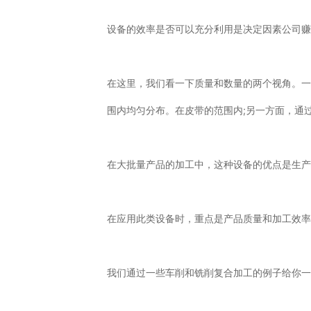
设备的效率是否可以充分利用是决定因素公司
在这里，我们看一下质量和数量的两个视角。
围内均匀分布。在皮带的范围内;另一方面，通
在大批量产品的加工中，这种设备的优点是生产
在应用此类设备时，重点是产品质量和加工效
我们通过一些车削和铣削复合加工的例子给你