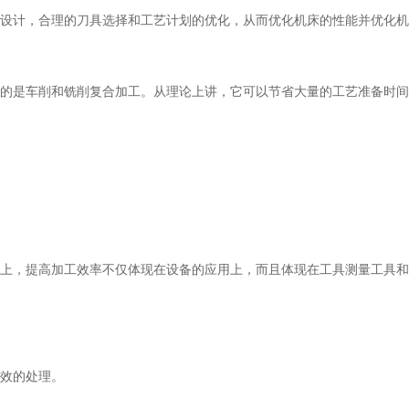
构设计，合理的刀具选择和工艺计划的优化，从而优化机床的性能并优化
见的是车削和铣削复合加工。从理论上讲，它可以节省大量的工艺准备时
实上，提高加工效率不仅体现在设备的应用上，而且体现在工具测量工具
有效的处理。