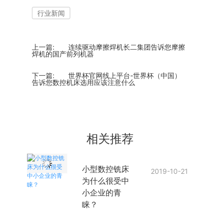
行业新闻
上一篇:
连续驱动摩擦焊机长二集团告诉您摩擦
焊机的国产前列机器
下一篇:
世界杯官网线上平台-世界杯（中国）
告诉您数控机床选用应该注意什么
相关推荐
小型数控铣床
2019-10-21
为什么很受中
小企业的青
睐？