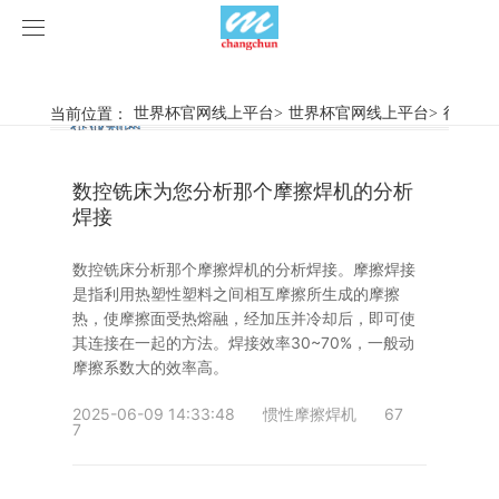
世界杯官网线上平台
世界杯官网线上平台
当前位置：
世界杯官网线上平台
>
世界杯官网线上平台
>
行业新
行业新闻
企业动态
产品中心
数控铣床为您分析那个摩擦焊机的分析
产品视频
旋弧焊机
焊接
世界杯官网线上平台
摩擦焊机
数控铣床分析那个摩擦焊机的分析焊接。摩擦焊接
是指利用热塑性塑料之间相互摩擦所生成的摩擦
案例展示
惯性摩擦焊机
行业新闻
热，使摩擦面受热熔融，经加压并冷却后，即可使
其连接在一起的方法。焊接效率30~70%，一般动
摩擦系数大的效率高。
荣誉资质
连续驱动摩擦焊机
企业动态
客户案例
2025-06-09 14:33:48
惯性摩擦焊机
67
关于我们
数控铣床
7
世界杯官网线上平台-世界杯（中国）
简易数控铣床