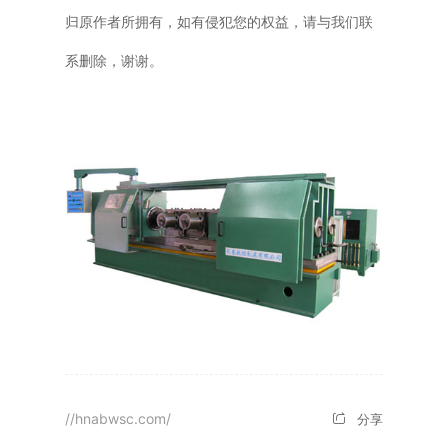
归原作者所拥有，如有侵犯您的权益，请与我们联
系删除，谢谢。
//hnabwsc.com/
分享