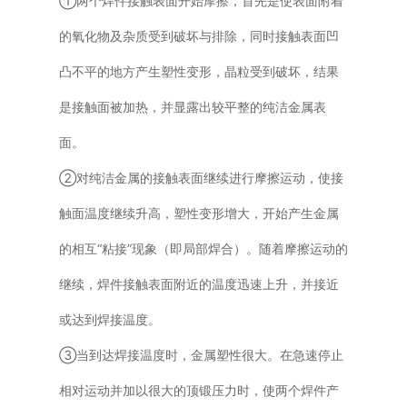
①两个焊件接触表面开始摩擦，首先是使表面附着
的氧化物及杂质受到破坏与排除，同时接触表面凹
凸不平的地方产生塑性变形，晶粒受到破坏，结果
是接触面被加热，并显露出较平整的纯洁金属表
面。
②对纯洁金属的接触表面继续进行摩擦运动，使接
触面温度继续升高，塑性变形增大，开始产生金属
的相互“粘接”现象（即局部焊合）。随着摩擦运动的
继续，焊件接触表面附近的温度迅速上升，并接近
或达到焊接温度。
③当到达焊接温度时，金属塑性很大。在急速停止
相对运动并加以很大的顶锻压力时，使两个焊件产