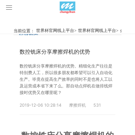
世界杯官网线上平台
世界杯官网线上平台
当前位置：
世界杯官网线上平台
>
世界杯官网线上平台
>
企业动
行业新闻
企业动态
产品中心
数控铣床分享摩擦焊机的优势
产品视频
旋弧焊机
数控铣床分享摩擦焊机的优势。精细化生产往往是
世界杯官网线上平台
摩擦焊机
特别费人工，所以很多朋友都希望可以引入自动化
生产。毕竟在提高生产效率的同时不是也将人工以
案例展示
惯性摩擦焊机
行业新闻
及运营成本省下来了么。那自动点焊机在做排线焊
接时优势又在哪里呢？
荣誉资质
连续驱动摩擦焊机
企业动态
客户案例
2019-12-06 10:28:14
摩擦焊机
531
关于我们
数控铣床
世界杯官网线上平台-世界杯（中国）
简易数控铣床