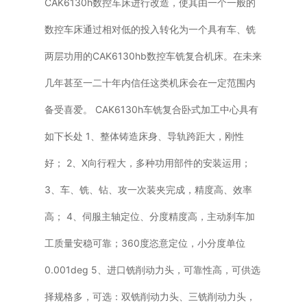
CAK6130h数控车床进行改造，使其由一个一般的
数控车床通过相对低的投入转化为一个具有车、铣
两层功用的CAK6130hb数控车铣复合机床。在未来
几年甚至一二十年内信任这类机床会在一定范围内
备受喜爱。 CAK6130h车铣复合卧式加工中心具有
如下长处 1、整体铸造床身、导轨跨距大，刚性
好； 2、X向行程大，多种功用部件的安装运用；
3、车、铣、钻、攻一次装夹完成，精度高、效率
高； 4、伺服主轴定位、分度精度高，主动刹车加
工质量安稳可靠；360度恣意定位，小分度单位
0.001deg 5、进口铣削动力头，可靠性高，可供选
择规格多，可选：双铣削动力头、三铣削动力头，