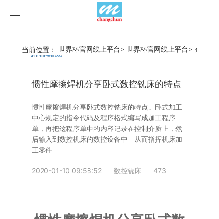
世界杯官网线上平台
世界杯官网线上平台
当前位置：
世界杯官网线上平台
>
世界杯官网线上平台
>
企业动
行业新闻
企业动态
产品中心
惯性摩擦焊机分享卧式数控铣床的特点
产品视频
旋弧焊机
惯性摩擦焊机分享卧式数控铣床的特点。卧式加工
世界杯官网线上平台
摩擦焊机
中心规定的指令代码及程序格式编写成加工程序
单，再把这程序单中的内容记录在控制介质上，然
案例展示
惯性摩擦焊机
行业新闻
后输入到数控机床的数控设备中，从而指挥机床加
工零件
荣誉资质
连续驱动摩擦焊机
企业动态
客户案例
2020-01-10 09:58:52
数控铣床
473
关于我们
数控铣床
世界杯官网线上平台-世界杯（中国）
简易数控铣床