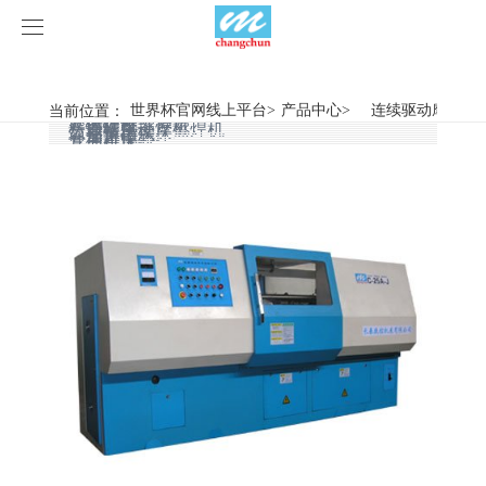
世界杯官网线上平台
世界杯官网线上平台
当前位置：
世界杯官网线上平台
>
产品中心
>
连续驱动摩擦焊
旋弧焊机
摩擦焊机
惯性摩擦焊机
连续驱动摩擦焊机
数控铣床
简易数控铣床
普通铣床
加工中心
产品中心
专用机床
其他机床
产品视频
旋弧焊机
世界杯官网线上平台
摩擦焊机
案例展示
惯性摩擦焊机
行业新闻
荣誉资质
连续驱动摩擦焊机
企业动态
客户案例
关于我们
数控铣床
世界杯官网线上平台-世界杯（中国）
简易数控铣床