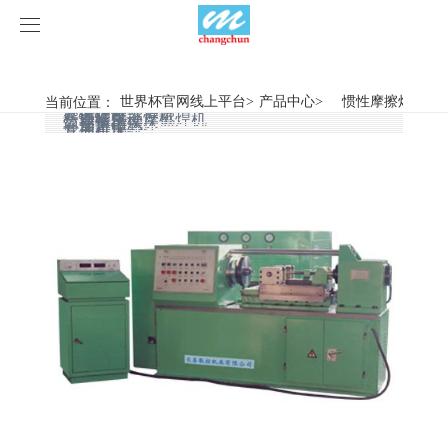
世界杯官网线上平台
世界杯官网线上平台
当前位置：
世界杯官网线上平台
>
产品中心
>
惯性摩擦焊机
>
旋弧焊机
摩擦焊机
惯性摩擦焊机
连续驱动摩擦焊机
数控铣床
简易数控铣床
普通铣床
加工中心
产品中心
专用机床
其他机床
产品视频
旋弧焊机
世界杯官网线上平台
摩擦焊机
案例展示
惯性摩擦焊机
行业新闻
荣誉资质
连续驱动摩擦焊机
企业动态
客户案例
关于我们
数控铣床
世界杯官网线上平台-世界杯（中国）
简易数控铣床