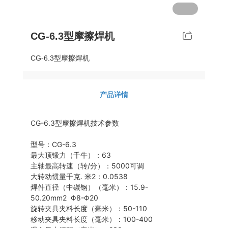
普通铣床
CG-6.3型摩擦焊机
加工中心
CG-6.3型摩擦焊机
专用机床
产品详情
其他机床
CG-6.3型摩擦焊机技术参数
型号：CG-6.3
最大顶锻力（千牛）：63
主轴最高转速（转/分）：5000可调
大转动惯量千克. 米2：0.0538
焊件直径（中碳钢）（毫米）：15.9-
50.20mm2 Φ8-Φ20
旋转夹具夹料长度（毫米）：50-110
移动夹具夹料长度（毫米）：100-400