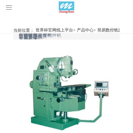
世界杯官网线上平台
世界杯官网线上平台
当前位置：
世界杯官网线上平台
>
产品中心
>
简易数控铣床
>
XK
旋弧焊机
摩擦焊机
惯性摩擦焊机
连续驱动摩擦焊机
数控铣床
简易数控铣床
普通铣床
加工中心
产品中心
专用机床
其他机床
产品视频
旋弧焊机
世界杯官网线上平台
摩擦焊机
案例展示
惯性摩擦焊机
行业新闻
荣誉资质
连续驱动摩擦焊机
企业动态
客户案例
关于我们
数控铣床
世界杯官网线上平台-世界杯（中国）
简易数控铣床