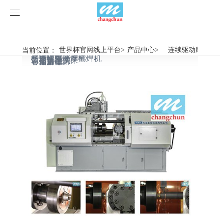
世界杯官网线上平台
世界杯官网线上平台
当前位置：
世界杯官网线上平台
>
产品中心
>
连续驱动摩擦焊
旋弧焊机
摩擦焊机
惯性摩擦焊机
连续驱动摩擦焊机
数控铣床
简易数控铣床
普通铣床
加工中心
产品中心
专用机床
其他机床
产品视频
旋弧焊机
世界杯官网线上平台
摩擦焊机
案例展示
惯性摩擦焊机
行业新闻
荣誉资质
连续驱动摩擦焊机
企业动态
客户案例
关于我们
数控铣床
世界杯官网线上平台-世界杯（中国）
简易数控铣床