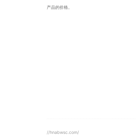
产品的价格。
//hnabwsc.com/