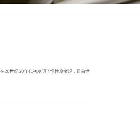
彼勒公司在20世纪60年代初发明了惯性摩擦焊，目前世