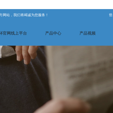
官方网站，我们将竭诚为您服务！
世
杯官网线上平台
产品中心
产品视频