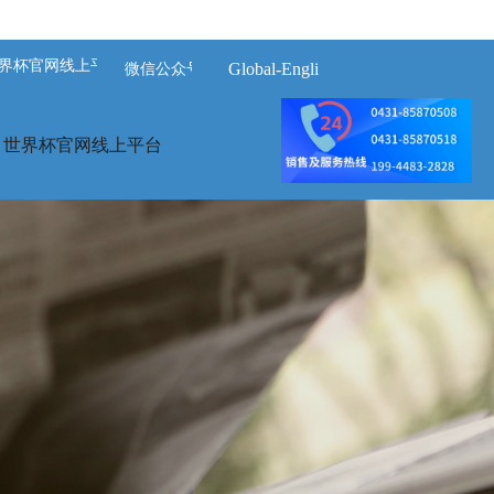
界杯官网线上平台-世界杯（中国）
Global-English
微信公众号
世界杯官网线上平台
案例展示
荣誉资质