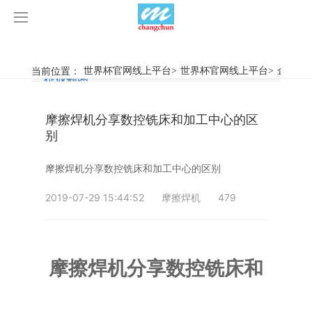
世界杯官网线上平台
世界杯官网线上平台
当前位置：
世界杯官网线上平台
>
世界杯官网线上平台
>
企业动
行业新闻
企业动态
产品中心
摩擦焊机分享数控铣床和加工中心的区
产品视频
旋弧焊机
别
世界杯官网线上平台
摩擦焊机
摩擦焊机分享数控铣床和加工中心的区别
案例展示
惯性摩擦焊机
行业新闻
2019-07-29 15:44:52
摩擦焊机
479
荣誉资质
连续驱动摩擦焊机
企业动态
客户案例
摩擦焊机分享数控铣床和
关于我们
数控铣床
世界杯官网线上平台-世界杯（中国）
简易数控铣床